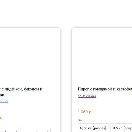
 с индейкой, беконом и
Пирог с говядиной и картофе
ами
SKU:
20383
6585
1 360
р.
р.
Вес
0,25 кг. (разрез)
0,5 кг. (раз