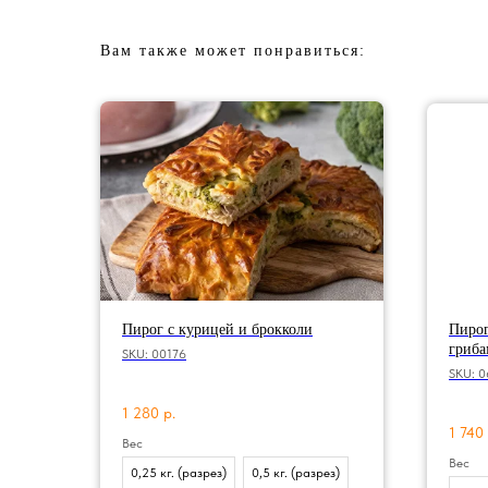
Вам также может понравиться:
Пирог с курицей и брокколи
Пирог
гриб
SKU:
00176
SKU:
0
1 280
р.
1 740
Вес
Вес
0,25 кг. (разрез)
0,5 кг. (разрез)