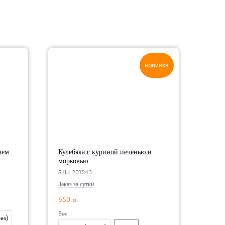
новинка
лем
Кулебяка с куриной печенью и
морковью
SKU:
201043
Заказ за сутки
650
р.
Вес
рез)