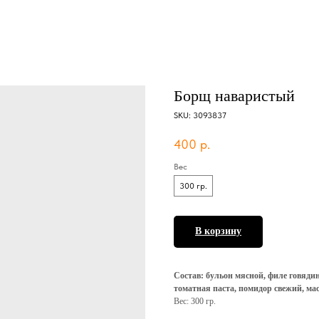
Борщ наваристый
SKU:
3093837
400
р.
Вес
300 гр.
В корзину
Состав: бульон мясной, филе говядин
томатная паста, помидор свежий, масл
Вес: 300 гр.