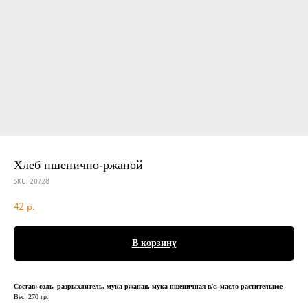
Хлеб пшенично-ржаной
SKU:
20728
42
р.
В корзину
Состав: соль, разрыхлитель, мука ржаная, мука пшеничная в/с, масло растительное
Вес: 270 гр.