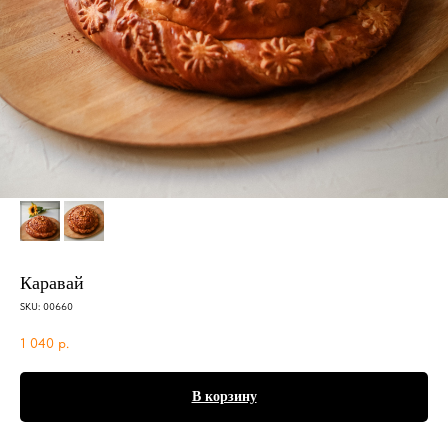
Каравай
SKU:
00660
1 040
р.
В корзину