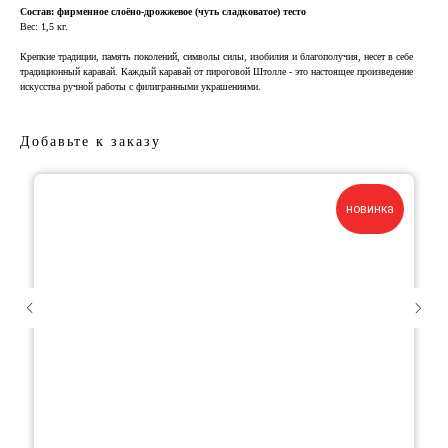
Состав: фирменное слоёно-дрожжевое (чуть сладковатое) тесто
Вес: 1,5 кг.
Крепкие традиции, память поколений, символы силы, изобилия и благополучия, несет в себе
традиционный каравай. Каждый каравай от пироговой Штолле - это настоящее произведение
искусства ручной работы с филигранными украшениями.
Добавьте к заказу
новинка